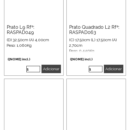
Prato L9 Rfª:
Prato Quadrado L2 Rfª:
RASPAD049
RASPAD063
(D) 32,50cm (A) 4,00cm
(C) 17,50cm (L) 17,50cm (A)
Peso: 1,060Kg
2,70cm
Peso: 0,440Kg
([NOME] incl.)
([NOME] incl.)
Adicionar
Adicionar