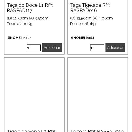
Taça do Doce L1 Rfª:
Taça Tigelada Rfª:
RASPAD117
RASPAD016
(D) 11,50cm (A) 3,50cm
(D) 13,50cm (A) 4,00cm
Peso: 0,200Kg
Peso: 0,260Kg
([NOME] incl.)
([NOME] incl.)
Adicionar
Adicionar
Tigela da Sopa L2 Rfª:
Torteira Rfª: RASPAD019