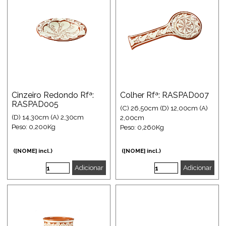
Cinzeiro Redondo Rfª:
Colher Rfª: RASPAD007
RASPAD005
(C) 26,50cm (D) 12,00cm (A)
(D) 14,30cm (A) 2,30cm
2,00cm
Peso: 0,200Kg
Peso: 0,260Kg
([NOME] incl.)
([NOME] incl.)
Adicionar
Adicionar