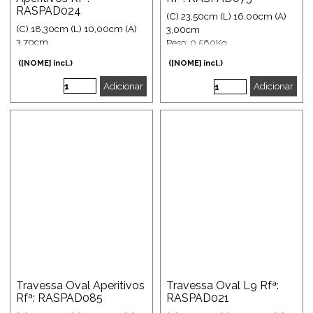
RASPAD024
(C) 23,50cm (L) 16,00cm (A)
(C) 18,30cm (L) 10,00cm (A)
3,00cm
3,70cm
Peso: 0,560Kg
Peso: 0,180Kg
([NOME] incl.)
([NOME] incl.)
Adicionar
Adicionar
Travessa Oval Aperitivos
Travessa Oval L9 Rfª:
Rfª: RASPAD085
RASPAD021