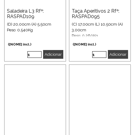
Saladeira L3 Rfª:
Taça Aperitivos 2 Rfª:
RASPAD109
RASPAD095
(D) 20,00cm (A) 5,50cm
(C) 17,00cm (L) 10,50cm (A)
Peso: 0,540Kg
3,00cm
Peso: 0,260Kg
([NOME] incl.)
([NOME] incl.)
Adicionar
Adicionar