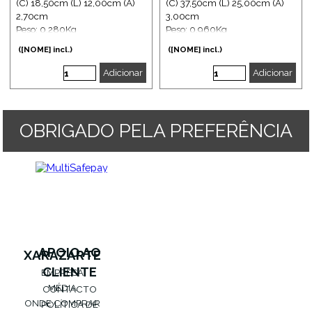
(C) 18,50cm (L) 12,00cm (A)
(C) 37,50cm (L) 25,00cm (A)
2,70cm
3,00cm
Peso: 0,280Kg
Peso: 0,960Kg
([NOME] incl.)
([NOME] incl.)
Adicionar
Adicionar
OBRIGADO PELA PREFERÊNCIA
APOIO AO
XARAZARTE
CLIENTE
EMPRESA
MÉDIA
CONTACTO
ONDE COMPRAR
POLÍTICA DE