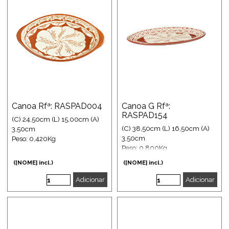
Canoa Rfª: RASPAD004
Canoa G Rfª:
RASPAD154
(C) 24,50cm (L) 15,00cm (A)
(C) 38,50cm (L) 16,50cm (A)
3,50cm
3,50cm
Peso: 0,420Kg
Peso: 0,800Kg
([NOME] incl.)
([NOME] incl.)
Adicionar
Adicionar