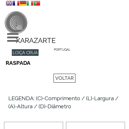
Ir para o conteúdo
Saltar menu
XARAZARTE
PORTUGAL
LOIÇA CRUA
RASPADA
VOLTAR
LEGENDA: (C)-Comprimento / (L)-Largura /
(A)-Altura / (D)-Diâmetro